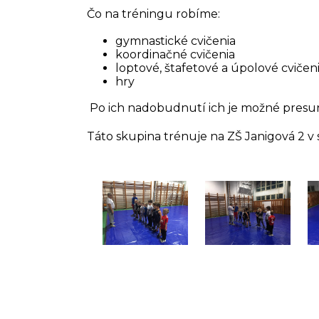
Čo na tréningu robíme:
gymnastické cvičenia
koordinačné cvičenia
loptové, štafetové a úpolové cvičen
hry
Po ich nadobudnutí ich je možné presunú
Táto skupina trénuje na ZŠ Janigová 2 v s