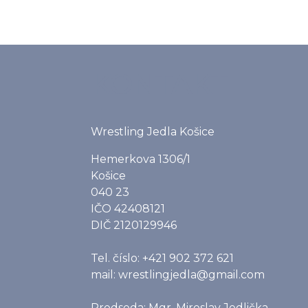
KONTAKT
Wrestling Jedla Košice
Hemerkova 1306/1
Košice
040 23
IČO 42408121
DIČ 2120129946
Tel. číslo: +421 902 372 621
mail: wrestlingjedla@gmail.com
Predseda: Mgr. Miroslav Jedlička